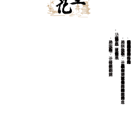
场。
孙鼎相，字玉阳，明万历二十六年（1598）进士，任松江推官。
孙居相，
字拱阳，
又字伯辅，
明万历二十年（1
5
9
2
）进士，
任恩县（今山东平原县恩城镇）知县。
后任南京御史、
巡漕御史，
以直言敢谏著称。
天启初年升光禄少卿、
兵部左侍郎，
崇祯初年改任户部左侍郎、
吏部左侍郎，
后晋升户部尚书，
总督仓
因通信中说“
国事日非，
邪氛益恶”
，
被逮下狱，
谪戍潞州（今山西长治市），
卒于戍地。
湘峪古堡是明代后期户部尚书孙居相、都察院右副都御史孙鼎相兄弟的故居。在《明史》中有孙居相传，孙鼎相附于孙居相传后，有一简略小传。光绪《沁水县志》二人均有传。
查看更多
后任吏部郎中、副都御史、湖广巡抚。