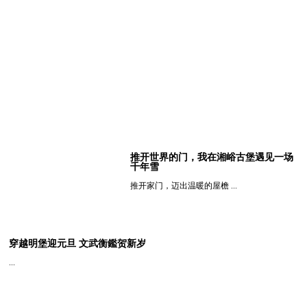
推开世界的门，我在湘峪古堡遇见一场
千年雪
推开家门，迈出温暖的屋檐 ...
查看详细
穿越明堡迎元旦 文武衡鑑贺新岁
...
查看详细