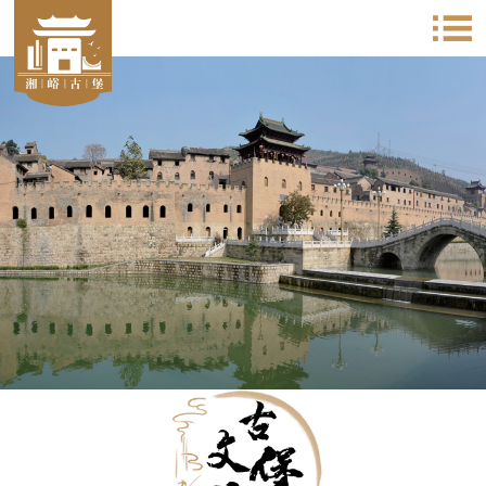
太行古堡之精髓 明清建筑之典范