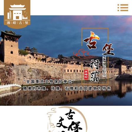
太行古堡之精髓 明清建筑之典范