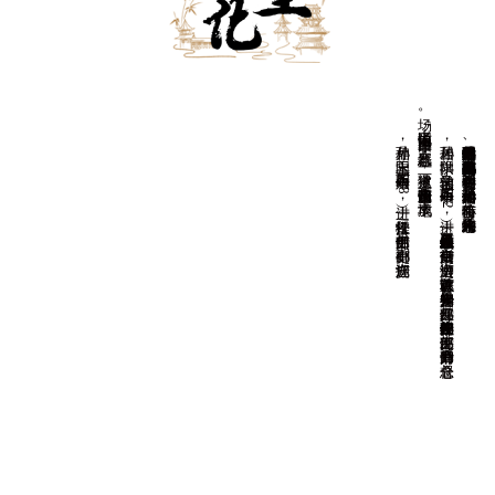
场。
孙鼎相，字玉阳，明万历二十六年（1598）进士，任松江推官。
孙居相，
字拱阳，
又字伯辅，
明万历二十年（1
5
9
2
）进士，
任恩县（今山东平原县恩城镇）知县。
后任南京御史、
巡漕御史，
以直言敢谏著称。
天启初年升光禄少卿、
兵部左侍郎，
崇祯初年改任户部左侍郎、
吏部左侍郎，
后晋升户部尚书，
总督仓
因通信中说“
国事日非，
邪氛益恶”
，
被逮下狱，
谪戍潞州（今山西长治市），
卒于戍地。
湘峪古堡是明代后期户部尚书孙居相、都察院右副都御史孙鼎相兄弟的故居。在《明史》中有孙居相传，孙鼎相附于孙居相传后，有一简略小传。光绪《沁水县志》二人均有传。
查看更多
后任吏部郎中、副都御史、湖广巡抚。