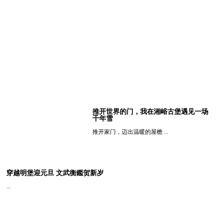
推开世界的门，我在湘峪古堡遇见一场
千年雪
推开家门，迈出温暖的屋檐 ...
查看详细
穿越明堡迎元旦 文武衡鑑贺新岁
...
查看详细