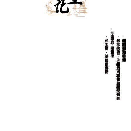
场。
孙鼎相，字玉阳，明万历二十六年（1598）进士，任松江推官。
孙居相，
字拱阳，
又字伯辅，
明万历二十年（1
5
9
2
）进士，
任恩县（今山东平原县恩城镇）知县。
后任南京御史、
巡漕御史，
以直言敢谏著称。
天启初年升光禄少卿、
兵部左侍郎，
崇祯初年改任户部左侍郎、
吏部左侍郎，
后晋升户部尚书，
总督仓
因通信中说“
国事日非，
邪氛益恶”
，
被逮下狱，
谪戍潞州（今山西长治市），
卒于戍地。
湘峪古堡是明代后期户部尚书孙居相、都察院右副都御史孙鼎相兄弟的故居。在《明史》中有孙居相传，孙鼎相附于孙居相传后，有一简略小传。光绪《沁水县志》二人均有传。
查看更多
后任吏部郎中、副都御史、湖广巡抚。