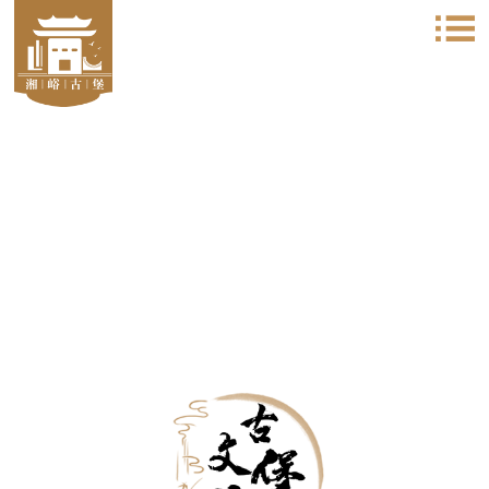
太行古堡之精髓 明清建筑之典范