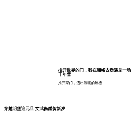
推开世界的门，我在湘峪古堡遇见一场
千年雪
推开家门，迈出温暖的屋檐 ...
查看详细
穿越明堡迎元旦 文武衡鑑贺新岁
...
查看详细