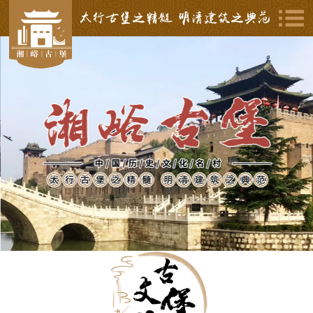
太行古堡之精髓 明清建筑之典范