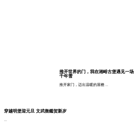
推开世界的门，我在湘峪古堡遇见一场
千年雪
推开家门，迈出温暖的屋檐 ...
查看详细
穿越明堡迎元旦 文武衡鑑贺新岁
...
查看详细