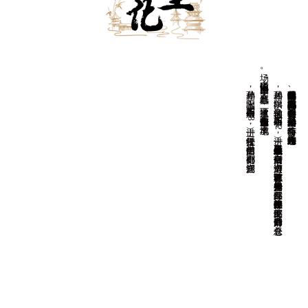
场。
孙鼎相，字玉阳，明万历二十六年（1598）进士，任松江推官。
孙居相，
字拱阳，
又字伯辅，
明万历二十年（1
5
9
2
）进士，
任恩县（今山东平原县恩城镇）知县。
后任南京御史、
巡漕御史，
以直言敢谏著称。
天启初年升光禄少卿、
兵部左侍郎，
崇祯初年改任户部左侍郎、
吏部左侍郎，
后晋升户部尚书，
总督仓
因通信中说“
国事日非，
邪氛益恶”
，
被逮下狱，
谪戍潞州（今山西长治市），
卒于戍地。
湘峪古堡是明代后期户部尚书孙居相、都察院右副都御史孙鼎相兄弟的故居。在《明史》中有孙居相传，孙鼎相附于孙居相传后，有一简略小传。光绪《沁水县志》二人均有传。
查看更多
后任吏部郎中、副都御史、湖广巡抚。