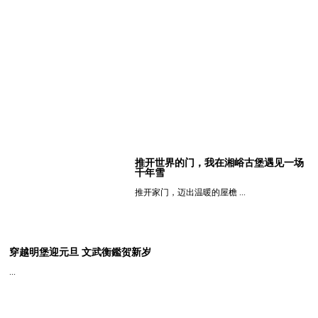
推开世界的门，我在湘峪古堡遇见一场
千年雪
推开家门，迈出温暖的屋檐 ...
查看详细
穿越明堡迎元旦 文武衡鑑贺新岁
...
查看详细