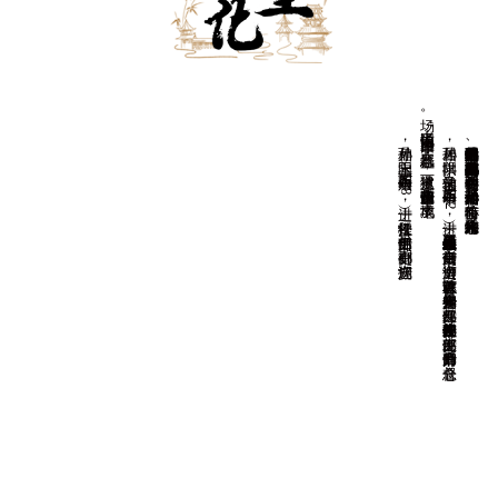
场。
孙鼎相，字玉阳，明万历二十六年（1598）进士，任松江推官。
孙居相，
字拱阳，
又字伯辅，
明万历二十年（1
5
9
2
）进士，
任恩县（今山东平原县恩城镇）知县。
后任南京御史、
巡漕御史，
以直言敢谏著称。
天启初年升光禄少卿、
兵部左侍郎，
崇祯初年改任户部左侍郎、
吏部左侍郎，
后晋升户部尚书，
总督仓
因通信中说“
国事日非，
邪氛益恶”
，
被逮下狱，
谪戍潞州（今山西长治市），
卒于戍地。
湘峪古堡是明代后期户部尚书孙居相、都察院右副都御史孙鼎相兄弟的故居。在《明史》中有孙居相传，孙鼎相附于孙居相传后，有一简略小传。光绪《沁水县志》二人均有传。
查看更多
后任吏部郎中、副都御史、湖广巡抚。