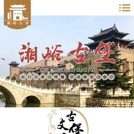
太行古堡之精髓 明清建筑之典范